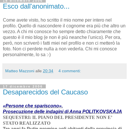
18 dicembre 2006
Esco dall'anonimato...
Come avete visto, ho scritto il mio nome per intero nel
profilo. Quello di nascondere il cognome era più che altro un
vezzo. A chi mi conosce ho sempre detto chiaramente che
questo è il mio blog (e non è più neanche l'unico). Per ora,
però, non scriverò i fatti miei nel profilo e non ci metterò la
foto. Non ci perdete nulla a non vederla. Chi mi conosce
personalmente, lo sa :-)
Matteo Mazzoni
alle
20:34
4 commenti:
17 dicembre 2006
Desaparecidos del Caucaso
«
Persone
che
spariscono
».
Prosecuzione delle indagini di Anna POLITKOVSKAJA
SEQUESTRI: IL PIANO DEL PRESIDENTE NON E’
STATO REALIZZATO
Tre anni fa Putin promise agli abitanti della provincia di