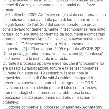
militanti avevano preso sotto il loro controllo molte strade e
incroci di Groznyj e avevano ucciso uomini delle forze
armate.
Il 30 settembre 2005 Ali Tečiev era già stato condannato con
la condizionale per aver fatto parte di formazioni armate
illegali (secondo l’art. 208 del codice penale). Le prove
consistevano fondamentalmente in testimonianze rese sotto
tortura, com’era stato confermato da documenti e dimostrato
durante il processo (Anna Politkovskaja aveva scritto delle
torture che Tečiev aveva subito). Ali fu nuovamente
sequestrato
[1]
il 29 novembre 2005 e portato all’ORB-2
[2]
.
Dopo pestaggi, torture e una finta fucilazione
[3]
, “confessò” e
il 30 novembre fu dichiarato in arresto.
Durante il processo apparve evidente, che il “procedimento”
era basato su falsificazioni, torture e false testimonianze.
Durante l’udienza del 19 settembre fu resa nota la
deposizione scritta di
Chamid Arsabiev
, ma questi in
precedenza aveva dichiarato che gli agenti dell’ORB-2
l’avevano costretto a testimoniare il falso contro Tečiev,
promettendogli che al processo avrebbe reso la sua
deposizione sotto pseudonimo da dietro uno schermo
protettivo.
Il 3 ottobre comparve al processo
Chasanbek Achmadov
,