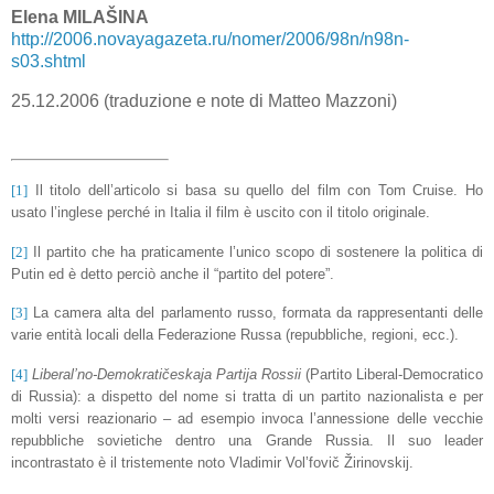
Elena
MILAŠINA
http://2006.novayagazeta.ru/nomer/2006/98n/n98n-
s03.shtml
25.12.2006 (traduzione e note di Matteo Mazzoni)
[1]
Il titolo dell’articolo si basa su quello del film con Tom Cruise. Ho
usato l’inglese perché in Italia il film è uscito con il titolo originale.
[2]
Il partito che ha praticamente l’unico scopo di sostenere la politica di
Putin ed è detto perciò anche il “partito del potere”.
[3]
La camera alta del parlamento russo, formata da rappresentanti delle
varie entità locali della Federazione Russa (repubbliche, regioni, ecc.).
[4]
Liberal’no-Demokratičeskaja Partija Rossii
(Partito Liberal-Democratico
di Russia): a dispetto del nome si tratta di un partito nazionalista e per
molti versi reazionario – ad esempio invoca l’annessione delle vecchie
repubbliche sovietiche dentro una Grande Russia. Il suo leader
incontrastato è il tristemente noto Vladimir Vol’fovič Žirinovskij.