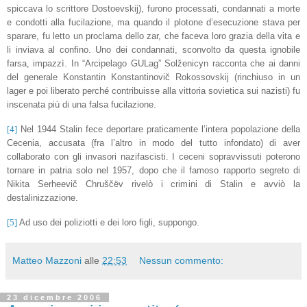
spiccava lo scrittore Dostoevskij), furono processati, condannati a morte
e condotti alla fucilazione, ma quando il plotone d’esecuzione stava per
sparare, fu letto un proclama dello zar, che faceva loro grazia della vita e
li inviava al confino. Uno dei condannati, sconvolto da questa ignobile
farsa, impazzì. In “Arcipelago GULag” Solženicyn racconta che ai danni
del generale Konstantin Konstantinovič Rokossovskij (rinchiuso in un
lager e poi liberato perché contribuisse alla vittoria sovietica sui nazisti) fu
inscenata più di una falsa fucilazione.
[4]
Nel 1944 Stalin fece deportare praticamente l’intera popolazione della
Cecenia, accusata (fra l’altro in modo del tutto infondato) di aver
collaborato con gli invasori nazifascisti. I ceceni sopravvissuti poterono
tornare in patria solo nel 1957, dopo che il famoso rapporto segreto di
Nikita Serheevič Chruščëv rivelò i crimini di Stalin e avviò la
destalinizzazione.
[5]
Ad uso dei poliziotti e dei loro figli, suppongo.
Matteo Mazzoni
alle
22:53
Nessun commento:
23 dicembre 2006