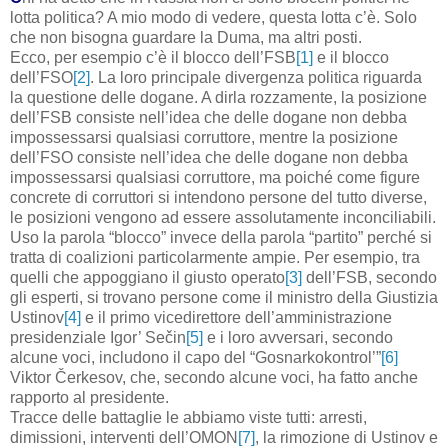
lotta politica? A mio modo di vedere, questa lotta c’è. Solo
che non bisogna guardare la Duma, ma altri posti.
Ecco, per esempio c’è il blocco dell’FSB
[1]
e il blocco
dell’FSO
[2]
. La loro principale divergenza politica riguarda
la questione delle dogane. A dirla rozzamente, la posizione
dell’FSB consiste nell’idea che delle dogane non debba
impossessarsi qualsiasi corruttore, mentre la posizione
dell’FSO consiste nell’idea che delle dogane non debba
impossessarsi qualsiasi corruttore, ma poiché come figure
concrete di corruttori si intendono persone del tutto diverse,
le posizioni vengono ad essere assolutamente inconciliabili.
Uso la parola “blocco” invece della parola “partito” perché si
tratta di coalizioni particolarmente ampie. Per esempio, tra
quelli che appoggiano il giusto operato
[3]
dell’FSB, secondo
gli esperti, si trovano persone come il ministro della Giustizia
Ustinov
[4]
e il primo vicedirettore dell’amministrazione
presidenziale Igor’ Sečin
[5]
e i loro avversari, secondo
alcune voci, includono il capo del “Gosnarkokontrol’”
[6]
Viktor Čerkesov, che, secondo alcune voci, ha fatto anche
rapporto al presidente.
Tracce delle battaglie le abbiamo viste tutti: arresti,
dimissioni, interventi dell’OMON
[7]
, la rimozione di Ustinov e