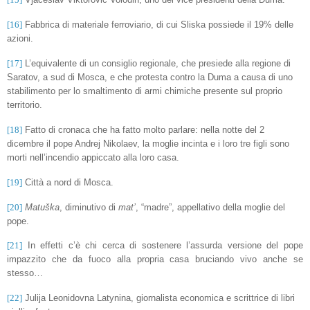
[16]
Fabbrica di materiale ferroviario, di cui Sliska possiede il 19% delle
azioni.
[17]
L’equivalente di un consiglio regionale, che presiede alla regione di
Saratov, a sud di Mosca, e che protesta contro la Duma a causa di uno
stabilimento per lo smaltimento di armi chimiche presente sul proprio
territorio.
[18]
Fatto di cronaca che ha fatto molto parlare: nella notte del 2
dicembre il pope Andrej Nikolaev, la moglie incinta e i loro tre figli sono
morti nell’incendio appiccato alla loro casa.
[19]
Città a nord di Mosca.
[20]
Matuška
, diminutivo di
mat’
, “madre”, appellativo della moglie del
pope.
[21]
In effetti c’è chi cerca di sostenere l’assurda versione del pope
impazzito che da fuoco alla propria casa bruciando vivo anche se
stesso…
[22]
Julija Leonidovna Latynina, giornalista economica e scrittrice di libri