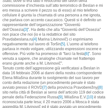
Stato, dove si era fatto il resoconto dei lavori della
commissione d’inchiesta sull’atto terroristico di Beslan e mi
ero messa a scrivere il pezzo su di esso) al mio telefono
cellulare è giunta la chiamata di una persona a me ignota,
che parlava con accento caucasico. Questi si è definito un
rappresentante dell’organizzazione “Gioventù
dell’Ossezia
[3]
”. Ha detto che alla “Gioventù dell’Ossezia”
non piace che noi (io e la redattrice del sito
Pravdabeslana.ru
[4]
Marina Litvinovič) ci esprimiamo
negativamente sul lavoro di Toršin
[5]
. L’uomo al telefono
parlava in modo volgare, utilizzando espressioni oscene e
offensive. Più volte ha promesso di “farci la festa
[6]
”. Sono
venuta a sapere, che analoghe chiamate nel frattempo
erano giunte anche a
М
. Litvinovič”.
Tenuto conto dell’aggressione già verificatasi a Beslan in
data 16 febbraio 2006 ai danni della nostra corrispondente
Elena Milašina durante lo svolgimento del suo lavoro per
conto della redazione (un procedimento penale è stato
avviato presso il ROVD
[7]
della provincia Pravoberežnyj
[8]
sito nella città di Beslan ai sensi dell’articolo 119 del codice
penale della Federazione Russa
[9]
, Milašina E.V.
[10]
è stata
riconosciuta parte lesa; il 20 marzo 2006 a Mosca è stata
aggredita M. Litvinovič ed è stato avviato un procedimento