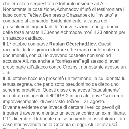
che era stato sequestrato e torturato insieme ad Ali.
Nonostante la costrizione, Achmadov rifiutò di testimoniare il
falso contro Tečiev. Ben presto Chasanbek fu “invitato” a
comparire al comando. Evidentemente, a causa dei
presentimenti riguardanti le “conversazioni” con gli uomini
delle forze armate il 33enne Achmadov morì il 23 ottobre per
un attacco cardiaco.
Il
17
ottobre
comparve
Ruslan
O
č
erchad
ž
iev
.
Questi
raccontò di due giorni di torture (che erano confermate da
documenti!), con cui lo avevano costretto non solo ad
accusare Ali, ma anche a “confessare” egli stesso di aver
preso parte all’attacco contro Groznyj, nonostante avesse un
alibi.
Il 30 ottobre l’accusa presentò un testimone, la cui identità fu
tenuta segreta, che parlò sotto pseudonimo da dietro uno
schermo protettivo. Questi disse che aveva “casualmente”
incontrato un agente dell’ORB-2 in un cafè, dove “si ricordò
improvvisamente” di aver visto Tečiev il 21 agosto.
Divenne evidente che invece di cercare i veri colpevoli gli
inquirenti avevano montato un’accusa contro un ex militante.
L’11 dicembre il tribunale emise un verdetto assolutorio – un
caso mai avvenuto nella Cecenia di oggi. Ali
Te
č
iev
usc
ì