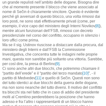
un grande repulisti nell’ambito delle dogane. Bisogna dire
che al momento presente il blocco che viene associato al
nome di Sečin è chiaramente vincitore. Questo è evidente
perché gli avversari di questo blocco, una volta rimossi dai
loro posti, ne sono stati effettivamente privati (come, per
esempio, il vice capo del ministero degli Interni Novikov
[8]
),
mentre alcuni funzionari dell’FSB, rimossi con decreto
presidenziale nel corso del conflitto, occupano in silenzio i
loro uffici come prima.
Ma
se
il
sig
.
Ustinov riuscisse a distaccare dalla procura, dal
ministero degli Interni e dall’FSB la Commissione
Investigativa, che concentra tutte le indagini nelle proprie
mani, questa non sarebbe più soltanto una vittoria. Sarebbe,
per così dire, la presa di Berlino
[9]
.
Ci sono anche altri due blocchi, che potremmo chiamare il
“partito dell’erede” e il “partito del terzo mandato
[10]
”, - il
partito di Medvedev
[11]
e quello di Sečin. Questi non sono
del tutto identici ai due blocchi della guerra delle dogane,
ma non sono neanche del tutto diversi. Il motivo del conflitto
tra blocchi sta nel fatto che in caso di addio del presidente
molti al Cremlino perderebbero la posizione che hanno
adesso e fra l’altro i rappresentanti di un blocco hanno