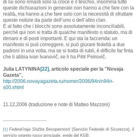
di lui sono rimasti solo la croce e il teschio, insomma tutte
queste dichiarazioni in generale non hanno a che fare con la
realtà, ma hanno a che fare solo con la necessità di sfruttare
queste notizie da parte dell’uno o dell’altro clan.
E al fatto che i blocchi sono assolutamente inconciliabili,
perché qui non si tratta di qualche manifesto o statuto, ma di
denaro e di posti importanti. E qui sta la faccenda: un
manifesto si può correggere, si può giurare fedeltà a due
padroni in una volta, ma se si tratta di rubli, è difficile far finta
che li abbia Ivan Ivanovič, se li ha Pëtr Petrovič.
Julia LATYNINA
[22]
, articolo speciale per la “Novaja
Gazeta”,
http://2006.novayagazeta.ru/nomer/2006/94n/n94n-
s00.shtml
11.12.2006 (traduzione e note di Matteo Mazzoni)
[1]
Federal’naja Služba Besopasnosti
(Servizio Federale di Sicurezza), il
servizio segreto russo principale, erede del KGB.