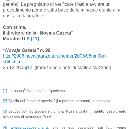
penale), La preghiamo di verificare i fatti e avviare un
procedimento penale sulla base delle minacce giunte alla
nostra collaboratrice.
Con stima,
il direttore della “Novaja Gazeta”
Muratov D.A.
[11]
“Novaja Gazeta” n. 98
http://2006.novayagazeta.ru/nomer/2006/98n/n98n-
s04.shtml
25.12.2006
[12]
(traduzione e note di Matteo Mazzoni)
[1]
In russo
Čajka
significa “gabbiano”…
[2]
Quella dei “progetti speciali” (i reportage scottanti, suppongo).
[3]
Gruppo politico giovanile vicino a “Russia Unita” (il partito russo creato
allo scopo di sostenere Putin).
[4]
www.pravdabeslana.ru
, sito in cui, basandosi sui fatti, viene