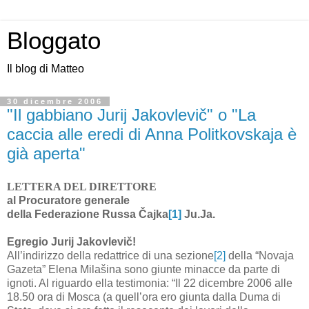
Bloggato
Il blog di Matteo
30 dicembre 2006
"Il gabbiano Jurij Jakovlevič" o "La
caccia alle eredi di Anna Politkovskaja è
già aperta"
LETTERA DEL DIRETTORE
al Procuratore generale
della Federazione Russa Čajka
[1]
Ju.Ja.
Egregio Jurij Jakovlevič!
All’indirizzo della redattrice di una sezione
[2]
della “Novaja
Gazeta” Elena Milašina sono giunte minacce da parte di
ignoti. Al riguardo ella testimonia: “Il 22 dicembre 2006 alle
18.50 ora di Mosca (a quell’ora ero giunta dalla Duma di