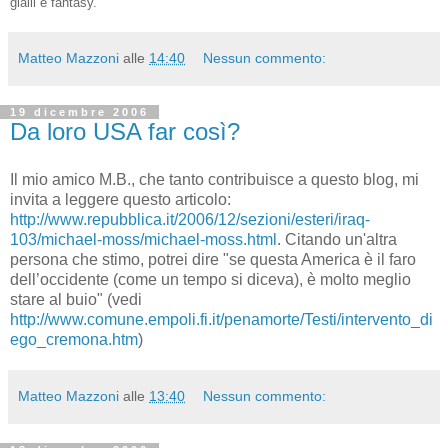
gialli e fantasy.
Matteo Mazzoni
alle
14:40
Nessun commento:
19 dicembre 2006
Da loro USA far così?
Il mio amico M.B., che tanto contribuisce a questo blog, mi
invita a leggere questo articolo:
http://www.repubblica.it/2006/12/sezioni/esteri/iraq-
103/michael-moss/michael-moss.html
. Citando un'altra
persona che stimo, potrei di
re "
se questa America è il faro
dell’occidente (come un tempo si diceva), è molto meglio
stare al
buio" (vedi
http://www.comune.empoli.fi.it/penamorte/Testi/intervento_di
ego_cremona.htm
)
Matteo Mazzoni
alle
13:40
Nessun commento: