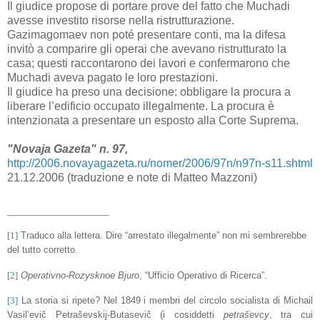
Il giudice propose di portare prove del fatto che Muchadi
avesse investito risorse nella ristrutturazione.
Gazimagomaev non poté presentare conti, ma la difesa
invitò a comparire gli operai che avevano ristrutturato la
casa; questi raccontarono dei lavori e confermarono che
Muchadi aveva pagato le loro prestazioni.
Il giudice ha preso una decisione: obbligare la procura a
liberare l’edificio occupato illegalmente. La procura è
intenzionata a presentare un esposto alla Corte Suprema.
"Novaja Gazeta" n. 97,
http://2006.novayagazeta.ru/nomer/2006/97n/n97n-s11.shtml
21.12.2006 (traduzione e note di Matteo Mazzoni)
[1]
Traduco alla lettera. Dire “arrestato illegalmente” non mi sembrerebbe
del tutto corretto.
[2]
Operativno-Rozysknoe Bjuro
, “Ufficio Operativo di Ricerca”.
[3]
La storia si ripete? Nel 1849 i membri del circolo socialista di Michail
Vasil’evič Petraševskij-Butasevič (i cosiddetti
petraševcy
, tra cui