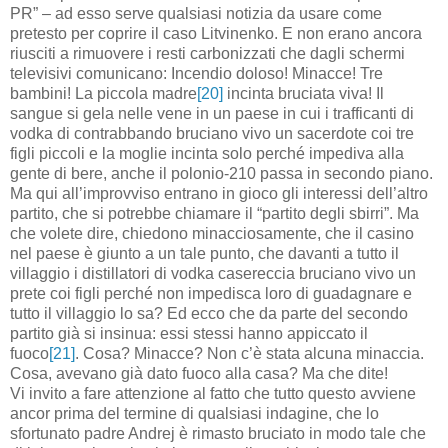
PR” – ad esso serve qualsiasi notizia da usare come
pretesto per coprire il caso Litvinenko. E non erano ancora
riusciti a rimuovere i resti carbonizzati che dagli schermi
televisivi comunicano: Incendio doloso! Minacce
!
Tre
bambini
!
La
piccola
madre
[20]
incinta
bruciata
viva
!
Il
sangue si gela nelle vene in un paese in cui i trafficanti di
vodka di contrabbando bruciano vivo un sacerdote coi tre
figli piccoli e la moglie incinta solo perché impediva alla
gente di bere, anche il polonio-210 passa in secondo piano.
Ma qui all’improvviso entrano in gioco gli interessi dell’altro
partito, che si potrebbe chiamare il “partito degli sbirri”. Ma
che volete dire, chiedono minacciosamente, che il casino
nel paese è giunto a un tale punto, che davanti a tutto il
villaggio i distillatori di vodka casereccia bruciano vivo un
prete coi figli perché non impedisca loro di guadagnare e
tutto il villaggio lo sa? Ed ecco che da parte del secondo
partito già si insinua: essi stessi hanno appiccato il
fuoco
[21]
. Cosa
?
Minacce
?
Non c’è stata alcuna minaccia.
Cosa, avevano già dato fuoco alla casa? Ma che dite!
Vi invito a fare attenzione al fatto che tutto questo avviene
ancor prima del termine di qualsiasi indagine, che lo
sfortunato padre Andrej è rimasto bruciato in modo tale che