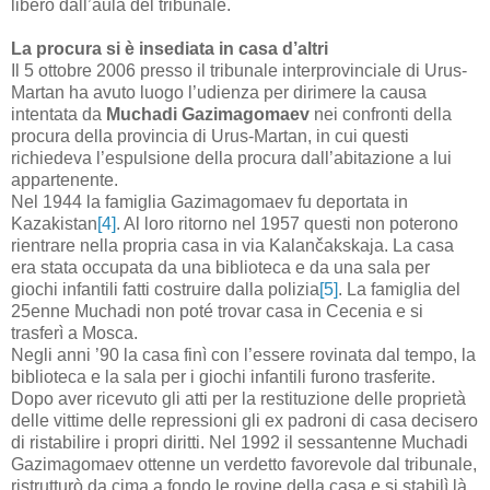
libero
dall
’
aula
del
tribunale
.
La procura si è insediata in casa d’altri
Il 5 ottobre 2006 presso il tribunale interprovinciale di Urus-
Martan ha avuto luogo l’udienza per dirimere la causa
intentata da
Muchadi Gazimagomaev
nei confronti della
procura della provincia di Urus-Martan, in cui questi
richiedeva l’espulsione della procura dall’abitazione a lui
appartenente.
Nel 1944 la famiglia Gazimagomaev fu deportata in
Kazakistan
[4]
. Al loro ritorno nel 1957 questi non poterono
rientrare nella propria casa in via Kalančakskaja. La casa
era stata occupata da una biblioteca e da una sala per
giochi infantili fatti costruire dalla polizia
[5]
. La famiglia del
25enne Muchadi non poté trovar casa in Cecenia e si
trasferì a Mosca.
Negli anni ’90 la casa finì con l’essere rovinata dal tempo, la
biblioteca e la sala per i giochi infantili furono trasferite.
Dopo aver ricevuto gli atti per la restituzione delle proprietà
delle vittime delle repressioni gli ex padroni di casa decisero
di ristabilire i propri diritti. Nel 1992 il sessantenne Muchadi
Gazimagomaev ottenne un verdetto favorevole dal tribunale,
ristrutturò da cima a fondo le rovine della casa e si stabilì là