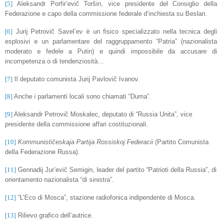
[5]
Aleksandr Porfir’evič Toršin, vice presidente del Consiglio della
Federazione e capo della commissione federale d’inchiesta su Beslan.
[6]
Jurij Petrovič Savel’ev è un fisico specializzato nella tecnica degli
esplosivi e un parlamentare del raggruppamento “Patria” (nazionalista
moderato e fedele a Putin) e quindi impossibile da accusare di
incompetenza o di tendenziosità…
[7]
Il deputato comunista Jurij Pavlovič Ivanov.
[8]
Anche i parlamenti locali sono chiamati “Duma”.
[9]
Aleksandr Petrovič Moskalec, deputato di “Russia Unita”, vice
presidente della commissione affari costituzionali.
[10]
Kommunističeskaja Partija Rossiskoj Federacii
(Partito Comunista
della Federazione Russa).
[11]
Gennadij Jur’evič Semigin, leader del partito “Patrioti della Russia”, di
orientamento nazionalista “di sinistra”.
[12]
“L’Eco di Mosca”, stazione radiofonica indipendente di Mosca.
[13]
Rilievo grafico dell’autrice.