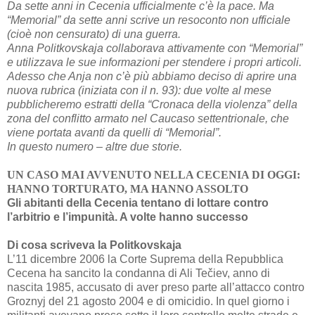
Da sette anni in Cecenia ufficialmente c’è la pace. Ma
“Memorial” da sette anni scrive un resoconto non ufficiale
(cioè non censurato) di una guerra.
Anna Politkovskaja collaborava attivamente con “Memorial”
e utilizzava le sue informazioni per stendere i propri articoli.
Adesso che Anja non c’è più abbiamo deciso di aprire una
nuova rubrica (iniziata con il n. 93): due volte al mese
pubblicheremo estratti della “Cronaca della violenza” della
zona del conflitto armato nel Caucaso settentrionale, che
viene portata avanti da quelli di “Memorial”.
In
questo
numero
–
altre
due
storie
.
UN CASO MAI AVVENUTO NELLA CECENIA DI OGGI:
HANNO TORTURATO, MA HANNO ASSOLTO
Gli abitanti della Cecenia tentano di lottare contro
l’arbitrio e l’impunità. A volte hanno successo
Di cosa scriveva la Politkovskaja
L’11 dicembre 2006 la Corte Suprema della Repubblica
Cecena ha sancito la condanna di Ali Tečiev, anno di
nascita 1985, accusato di aver preso parte all’attacco contro
Groznyj del 21 agosto 2004 e di omicidio. In quel giorno i