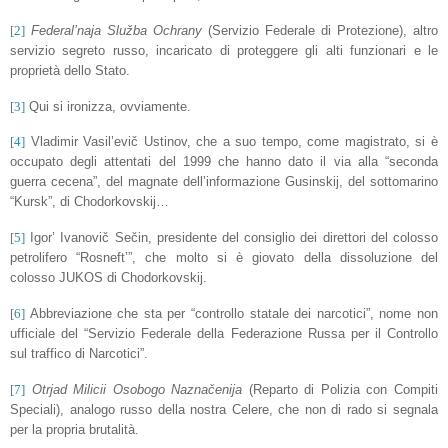
[2]
Federal’naja Služba Ochrany
(Servizio Federale di Protezione), altro
servizio segreto russo, incaricato di proteggere gli alti funzionari e le
proprietà dello Stato.
[3]
Qui si ironizza, ovviamente.
[4]
Vladimir Vasil’evič Ustinov, che a suo tempo, come magistrato, si è
occupato degli attentati del 1999 che hanno dato il via alla “seconda
guerra cecena”, del magnate dell’informazione Gusinskij, del sottomarino
“Kursk”, di Chodorkovskij…
[5]
Igor’ Ivanovič Sečin, presidente del consiglio dei direttori del colosso
petrolifero “Rosneft’”, che molto si è giovato della dissoluzione del
colosso JUKOS di Chodorkovskij.
[6]
Abbreviazione che sta per “controllo statale dei narcotici”, nome non
ufficiale del “Servizio Federale della Federazione Russa per il Controllo
sul traffico di Narcotici”.
[7]
Otrjad Milicii Osobogo Naznačenija
(Reparto di Polizia con Compiti
Speciali), analogo russo della nostra Celere, che non di rado si segnala
per la propria brutalità.