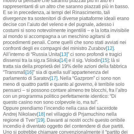
motivo di pensare che saranno piazzati più in alto e i
rappresentanti di un altro che saranno piazzati più in basso.
E se in precedenza, ai tempi del Rinascimento, tali
divergenze tra sostenitori di diverse piattaforme ideali erano
decise con l’aiuto del veleno e del pugnale, adesso i
costumi si sono notevolmente ingentiliti – e la lotta invisibile
al mondo si accompagna a un meschino agitarsi di
procedimenti penali. Come quelli che sono stati avviati nei
confronti degli ex compagni del ministro Zurabov
[12]
.
All’interno di “Russia Unita
[13]
” ci sono profondi e tragici
dissensi tra la sig.ra Sliska
[14]
e il sig. Volodin
[15]
; là si
tratta sia della proprietà del 19% delle azioni della fabbrica
“Transmaš
[16]
” sia di quella sull’appartenenza del
parlamento di Saratov
[17]
. Nella “Gazprom” ci sono non
meno di quattro partiti e quanto al governo, è terribile solo
pensarci – si possono contare almeno tre blocchi, fra l’altro
con un programma politico perfettamente identico: “Di
questo casino non sono colpevole io, ma tu!”.
Oppure prendiamo l’incendio nella casa del sacerdote
Andrej Nikolaev
[18]
nel villaggio di Prjamuchino nella
regione di Tver’
[19]
. Davanti ai nostri occhi questo orribile
incendio è diventato oggetto del contendere di due partiti.
Uno si potrebbe chiamare convenzionalmente il “partito dei