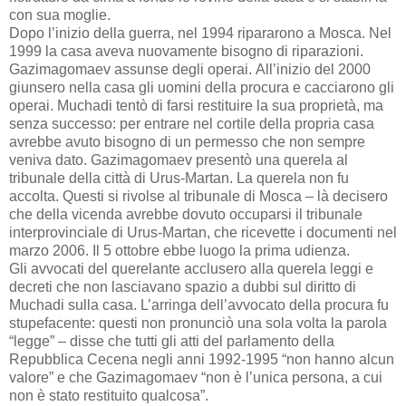
con sua moglie.
Dopo l’inizio della guerra, nel 1994 ripararono a Mosca. Nel
1999 la casa aveva nuovamente bisogno di riparazioni.
Gazimagomaev
assunse
degli
operai
.
All’inizio del 2000
giunsero nella casa gli uomini della procura e cacciarono gli
operai. Muchadi tentò di farsi restituire la sua proprietà, ma
senza successo: per entrare nel cortile della propria casa
avrebbe avuto bisogno di un permesso che non sempre
veniva dato. Gazimagomaev presentò una querela al
tribunale della città di Urus-Martan. La querela non fu
accolta. Questi si rivolse al tribunale di Mosca – là decisero
che della vicenda avrebbe dovuto occuparsi il tribunale
interprovinciale di Urus-Martan, che ricevette i documenti nel
marzo 2006. Il 5 ottobre ebbe luogo la prima udienza.
Gli avvocati del querelante acclusero alla querela leggi e
decreti che non lasciavano spazio a dubbi sul diritto di
Muchadi sulla casa. L’arringa dell’avvocato della procura fu
stupefacente: questi non pronunciò una sola volta la parola
“legge” – disse che tutti gli atti del parlamento della
Repubblica Cecena negli anni 1992-1995 “non hanno alcun
valore” e che Gazimagomaev “non è l’unica persona, a cui
non è stato restituito qualcosa”.