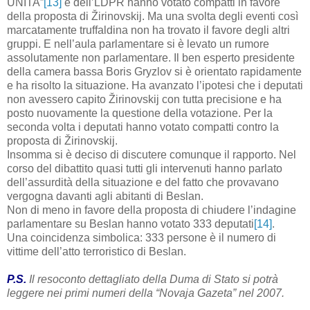
UNITA”
[13]
e dell’LDPR hanno votato compatti in favore
della proposta di Žirinovskij. Ma una svolta degli eventi così
marcatamente truffaldina non ha trovato il favore degli altri
gruppi. E nell’aula parlamentare si è levato un rumore
assolutamente non parlamentare. Il ben esperto presidente
della camera bassa Boris Gryzlov si è orientato rapidamente
e ha risolto la situazione. Ha avanzato l’ipotesi che i deputati
non avessero capito Žirinovskij con tutta precisione e ha
posto nuovamente la questione della votazione. Per la
seconda volta i deputati hanno votato compatti contro la
proposta di Žirinovskij.
Insomma si è deciso di discutere comunque il rapporto. Nel
corso del dibattito quasi tutti gli intervenuti hanno parlato
dell’assurdità della situazione e del fatto che provavano
vergogna davanti agli abitanti di Beslan.
Non di meno in favore della proposta di chiudere l’indagine
parlamentare su Beslan hanno votato 333 deputati
[14]
.
Una coincidenza simbolica: 333 persone è il numero di
vittime dell’atto terroristico di Beslan.
P.S.
Il resoconto dettagliato della Duma di Stato si potrà
leggere nei primi numeri della “Novaja Gazeta” nel 2007.