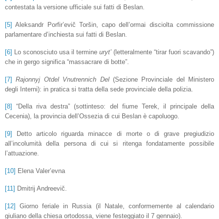
contestata la versione ufficiale sui fatti di Beslan.
[5]
Aleksandr Porfir’evič Toršin, capo dell’ormai disciolta commissione
parlamentare d’inchiesta sui fatti di Beslan.
[6]
Lo sconosciuto usa il termine
uryt’
(letteralmente “tirar fuori scavando”)
che in gergo significa “massacrare di botte”.
[7]
Rajonnyj Otdel Vnutrennich Del
(Sezione Provinciale del Ministero
degli Interni): in pratica si tratta della sede provinciale della polizia.
[8]
“Della riva destra” (sottinteso: del fiume Terek, il principale della
Cecenia), la provincia dell’Ossezia di cui Beslan è capoluogo.
[9]
Detto articolo riguarda minacce di morte o di grave pregiudizio
all’incolumità della persona di cui si ritenga fondatamente possibile
l’attuazione.
[10]
Elena Valer’evna
[11]
Dmitrij Andreevič.
[12]
Giorno feriale in Russia (il Natale, conformemente al calendario
giuliano della chiesa ortodossa, viene festeggiato il 7 gennaio).