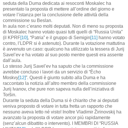
seduta della Duma dedicata ai resoconti Moskalec ha
presentato la proposta di mettere all’ordine del giorno e
votare l’istanza per la conclusione delle attività della
commissione su Beslan.
In
aula
non
c
’
erano
molti
deputati
.
Non di meno su proposta
di Moskalec hanno votato quasi tutti quelli di “Russia Unita”
(il KPRF
[10]
, “Patria” e il gruppo di Semigin
[11]
hanno votato
contro, l’LDPR si è astenuto). Durante la votazione mattutina
è avvenuto un caso: qualcuno ha utilizzato la tessera di Jurij
Savel’ev e ha votato al suo posto mentre questi era assente
dall’aula.
Lo stesso Jurij Savel’ev ha saputo che la commissione
avrebbe concluso i lavori da un servizio di “Ècho
Moskvy
[12]
”. Questi è giunto subito alla Duma e ha
raccontato la notizia all’altro membro della commissione
Jurij Ivanov, che pure non sapeva nulla dell’iniziativa di
Toršin.
Durante la seduta della Duma si è chiarito che ai deputati
veniva proposto di votare in tutta fretta un rapporto che
nessuno aveva letto né visto! Inoltre Vladimir Žirinovskij ha
avanzato la proposta di votare ancor più rapidamente
(senz’alcun dibattito o intervento). I MEMBRI DI “RUSSIA