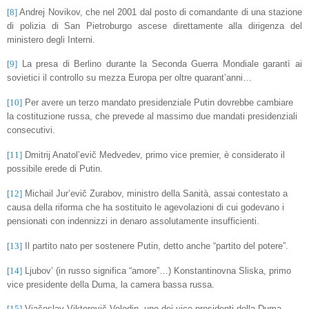
[8]
Andrej Novikov, che nel 2001 dal posto di comandante di una stazione
di polizia di San Pietroburgo ascese direttamente alla dirigenza del
ministero degli Interni.
[9]
La presa di Berlino durante la Seconda Guerra Mondiale garantì ai
sovietici il controllo su mezza Europa per oltre quarant’anni…
[10]
Per avere un terzo mandato presidenziale Putin dovrebbe cambiare
la costituzione russa, che prevede al massimo due mandati presidenziali
consecutivi.
[11]
Dmitrij Anatol’evič Medvedev, primo vice premier, è considerato il
possibile erede di Putin.
[12]
Michail Jur’evič Zurabov, ministro della Sanità, assai contestato a
causa della riforma che ha sostituito le agevolazioni di cui godevano i
pensionati con indennizzi in denaro assolutamente insufficienti.
[13]
Il partito nato per sostenere Putin, detto anche “partito del potere”.
[14]
Ljubov’ (in russo significa “amore”…) Konstantinovna Sliska, primo
vice presidente della Duma, la camera bassa russa.
[15]
Vjačeslav Viktorovič Volodin, uno dei vice presidenti della Duma.