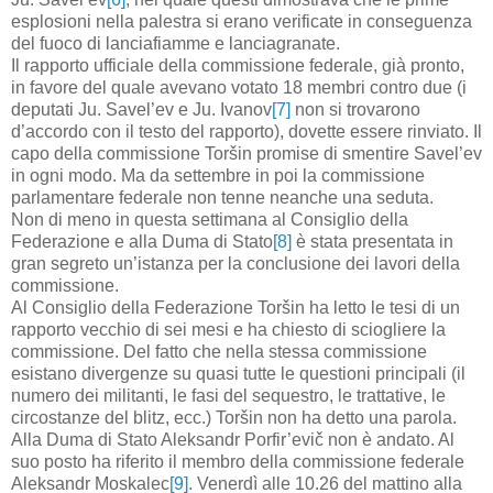
esplosioni nella palestra si erano verificate in conseguenza
del fuoco di lanciafiamme e lanciagranate.
Il rapporto ufficiale della commissione federale, già pronto,
in favore del quale avevano votato 18 membri contro due (i
deputati Ju. Savel’ev e Ju. Ivanov
[7]
non si trovarono
d’accordo con il testo del rapporto), dovette essere rinviato. Il
capo della commissione Toršin promise di smentire Savel’ev
in ogni modo. Ma da settembre in poi la commissione
parlamentare federale non tenne neanche una seduta.
Non di meno in questa settimana al Consiglio della
Federazione e alla Duma di Stato
[8]
è stata presentata in
gran segreto un’istanza per la conclusione dei lavori della
commissione.
Al Consiglio della Federazione Toršin ha letto le tesi di un
rapporto vecchio di sei mesi e ha chiesto di sciogliere la
commissione. Del fatto che nella stessa commissione
esistano divergenze su quasi tutte le questioni principali (il
numero dei militanti, le fasi del sequestro, le trattative, le
circostanze del blitz, ecc.) Toršin non ha detto una parola.
Alla Duma di Stato Aleksandr Porfir’evič non è andato. Al
suo posto ha riferito il membro della commissione federale
Aleksandr Moskalec
[9]
. Venerdì alle 10.26 del mattino alla