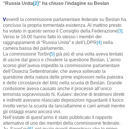
“Russia Unita
[2]
” ha chiuso l’indagine su Beslan
V
enerdì la commissione parlamentare federale su Beslan ha
concluso la propria tormentata esistenza. Al mattino presto
ha votato in questo senso il Consiglio della Federazione
[3]
.
Verso le 16.00 hanno fatto lo stesso i membri dei
raggruppamenti di “Russia Unita” e dell’LDPR
[4]
nella
camera bassa del parlamento.
La commissione Toršin
[5]
già più di una volta aveva tentato
di uscire dal gioco e chiudere la questione Beslan. L’anno
scorso gliel’aveva impedito la commissione parlamentare
dell’Ossezia Settentrionale, che aveva sollevato la
questione della natura delle prime esplosioni nella palestra
e delle circostanze del blitz nella scuola di Beslan. Grande
confusione aveva causato anche il processo all’unico
terrorista sopravvissuto N. Kulaev: decine di testimoni diretti
e indiretti avevano rilasciato deposizioni riguardanti il fuoco
rivolto verso la scuola da lanciafiamme e carri armati mentre
gli ostaggi erano ancora vivi.
Nell’estate di quest’anno è stato pubblicato il rapporto
alternativo di uno dei membri della commissione federale,
Ju. Savel’ev
[6]
, nel quale questi dimostrava che le prime